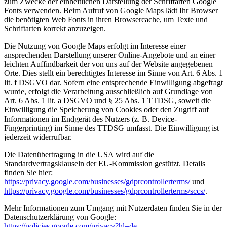
zum Zwecke der einheitlichen Darstellung der Schriftarten Google
Fonts verwenden. Beim Aufruf von Google Maps lädt Ihr Browser
die benötigten Web Fonts in ihren Browsercache, um Texte und
Schriftarten korrekt anzuzeigen.
Die Nutzung von Google Maps erfolgt im Interesse einer
ansprechenden Darstellung unserer Online-Angebote und an einer
leichten Auffindbarkeit der von uns auf der Website angegebenen
Orte. Dies stellt ein berechtigtes Interesse im Sinne von Art. 6 Abs. 1
lit. f DSGVO dar. Sofern eine entsprechende Einwilligung abgefragt
wurde, erfolgt die Verarbeitung ausschließlich auf Grundlage von
Art. 6 Abs. 1 lit. a DSGVO und § 25 Abs. 1 TTDSG, soweit die
Einwilligung die Speicherung von Cookies oder den Zugriff auf
Informationen im Endgerät des Nutzers (z. B. Device-
Fingerprinting) im Sinne des TTDSG umfasst. Die Einwilligung ist
jederzeit widerrufbar.
Die Datenübertragung in die USA wird auf die
Standardvertragsklauseln der EU-Kommission gestützt. Details
finden Sie hier:
https://privacy.google.com/businesses/gdprcontrollerterms/
und
https://privacy.google.com/businesses/gdprcontrollerterms/sccs/
.
Mehr Informationen zum Umgang mit Nutzerdaten finden Sie in der
Datenschutzerklärung von Google:
https://policies.google.com/privacy?hl=de
.